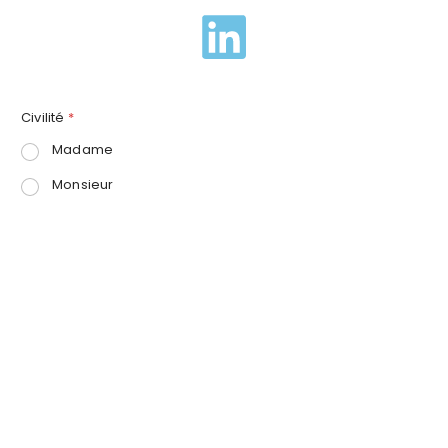
Civilité
*
Madame
Monsieur
Nom
*
Prénom
Nom
Fonction
0 sur 30 caractères maximum.